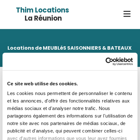
Accéder au contenu
Thim Locations
La Réunion
Locations de
MEUBLéS SAISONNIERS
& BATEAUX
Formation aux PERMIS BATEAUX
Politique de Confidentialité
Ce site web utilise des cookies.
Les données renseignées dans le présent formulaire sont traitées
Les cookies nous permettent de personnaliser le contenu
par Thim Loc Réunion. Les informations collectées ne seront
et les annonces, d'offrir des fonctionnalités relatives aux
utilisées que dans la mesure où elles sont nécessaires pour: traiter
médias sociaux et d'analyser notre trafic. Nous
vos demandes, les informations collectées sont destinées à Thim
partageons également des informations sur l'utilisation de
Loc Réunion et à ses sous-traitants. Vos informations sont
notre site avec nos partenaires de médias sociaux, de
publicité et d'analyse, qui peuvent combiner celles-ci
conservées au maximum 3 ans après votre dernier contact avec
avec d'autres informations que vous leur avez fournies
Thim Loc Réunion.